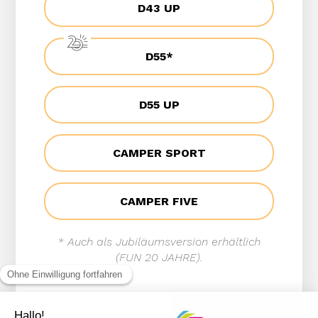
D43 UP
D55*
D55 UP
CAMPER SPORT
CAMPER FIVE
* Auch als Jubiläumsversion erhältlich
(FUN 20 JAHRE).