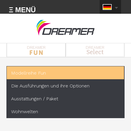
Ξ MENÜ
DREAMER
DREAMER
Select
Modellreihe Fun
Die Ausführungen und ihre Optionen
Ausstattungen / Paket
Wohnwelten