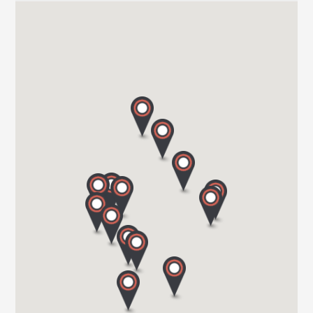
CARAVAN TECHNIK MAHL GmbH & Co. KG
WESTRING 10/15
24850 SCHUBY
Tel. 004946213969677
CARAVAN TEAM JERICHOW
ROSA-LUXEMBURG-STR. 13
39319 JERICHOW
Tel. 039 343 / 34 90 96
Hartmann GmbH
Im Geistwinkel 41
44534 LÜNEN