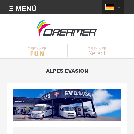
Ξ MENÜ
DREAMER
DREAMER
Select
ALPES EVASION