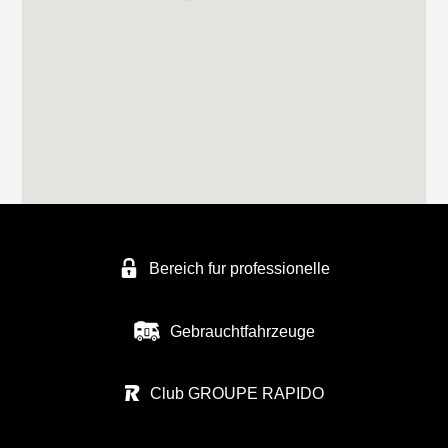
Tel. +49 2306 50411
FREIZEITFAHRZEUGE SCHMATLOCH
FREIZEITFAHRZEUGE SCHMATLOCH
ZUNFTWEG 9
46562 Voerde
Tel. +4928556739
Bereich fur professionelle
FREIZEITFAHRZEUGE KÖPPE
AN DER BRENNEREI 27
Gebrauchtfahrzeuge
50170 KERPEN-BUIR
Tel. 0049 227518 04
Club GROUPE RAPIDO