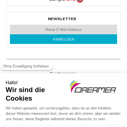
NEWSLETTER
MOS MOBILE
NÜSTENBACHER-STR. 4
74821 MOSBACH
Tel. +49626137412
Kundenservice
AUTOHAUS MELZER
Gewichtsvorschriften
Schaffhauserstraße 37
79798 JESTETTEN
Rechtliche Hinweise
Tel. 0049 77 45 80 06
DSGVO
Kommunikationsagentur - Laval - Frankreich