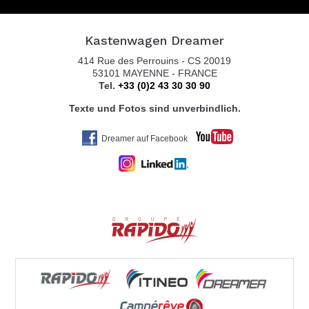
KASTENBUS GmbH
Brückenstr. 13
Kastenwagen Dreamer
56220 URMITZ RHEIN
414 Rue des Perrouins - CS 20019
Tel. 0049 2630 / 965 1999
53101 MAYENNE - FRANCE
Tel.
+33 (0)2 43 30 30 90
Texte und Fotos sind unverbindlich.
KOLTER CARAVAN SERVICE
Dreamer auf Facebook
ZEISSWEG 2
59519 MÖHNESEE-ECHTROP
Tel. 0049 292 479 59
REISEMOBILE STAUDT GmbH
INDUSTRIESTR. 24
68519 VIERNHEIM
Tel. 0049 620 441 50