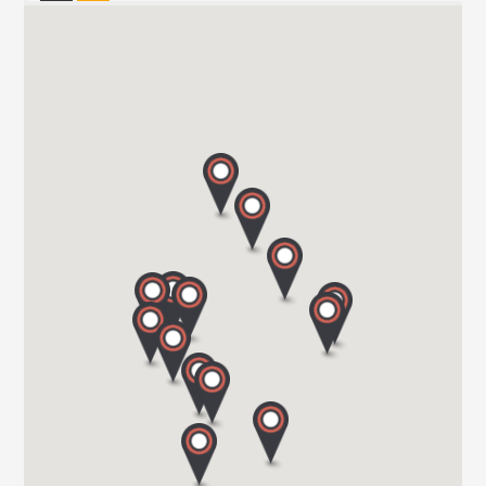
CARAVAN TECHNIK MAHL GmbH & Co. KG
WESTRING 10/15
24850 SCHUBY
Tel. 004946213969677
CARAVAN TEAM JERICHOW
ROSA-LUXEMBURG-STR. 13
39319 JERICHOW
Tel. 039 343 / 34 90 96
Hartmann GmbH
Im Geistwinkel 41
44534 LÜNEN