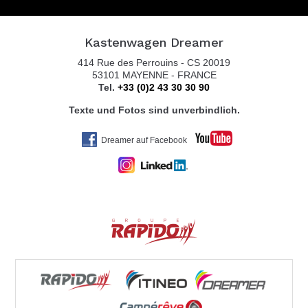
KASTENBUS GmbH
Brückenstr. 13
Kastenwagen Dreamer
56220 URMITZ RHEIN
414 Rue des Perrouins - CS 20019
Tel. 0049 2630 / 965 1999
53101 MAYENNE - FRANCE
Tel.
+33 (0)2 43 30 30 90
Texte und Fotos sind unverbindlich.
KOLTER CARAVAN SERVICE
Dreamer auf Facebook
ZEISSWEG 2
59519 MÖHNESEE-ECHTROP
Tel. 0049 292 479 59
REISEMOBILE STAUDT GmbH
INDUSTRIESTR. 24
68519 VIERNHEIM