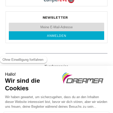
Tel. 0049 620 441 50
NEWSLETTER
MOS MOBILE
NÜSTENBACHER-STR. 4
74821 MOSBACH
Tel. +49626137412
Kundenservice
AUTOHAUS MELZER
Gewichtsvorschriften
Schaffhauserstraße 37
79798 JESTETTEN
Rechtliche Hinweise
Tel. 0049 77 45 80 06
DSGVO
Kommunikationsagentur - Laval - Frankreich