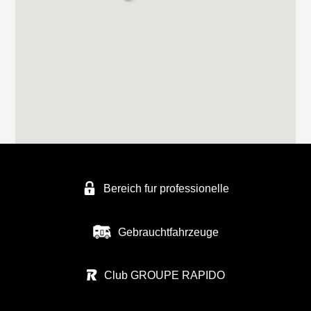
Tel. +49 2306 50411
FREIZEITFAHRZEUGE SCHMATLOCH
FREIZEITFAHRZEUGE SCHMATLOCH
ZUNFTWEG 9
46562 Voerde
Tel. +4928556739
Bereich fur professionelle
FREIZEITFAHRZEUGE KÖPPE
AN DER BRENNEREI 27
Gebrauchtfahrzeuge
50170 KERPEN-BUIR
Tel. 0049 227518 04
Club GROUPE RAPIDO