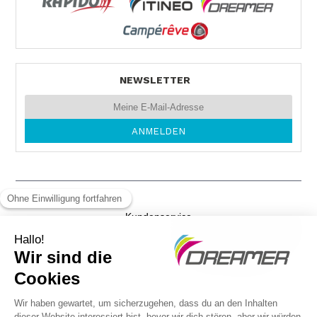
68519 VIERNHEIM
Tel. 0049 620 441 50
NEWSLETTER
MOS MOBILE
NÜSTENBACHER-STR. 4
74821 MOSBACH
Tel. +49626137412
Kundenservice
AUTOHAUS MELZER
Gewichtsvorschriften
Schaffhauserstraße 37
79798 JESTETTEN
Rechtliche Hinweise
Tel. 0049 77 45 80 06
DSGVO