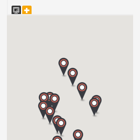
CARAVAN TECHNIK MAHL GmbH & Co. KG
WESTRING 10/15
24850 SCHUBY
Tel. 004946213969677
CARAVAN TEAM JERICHOW
ROSA-LUXEMBURG-STR. 13
39319 JERICHOW
Tel. 039 343 / 34 90 96
Hartmann GmbH