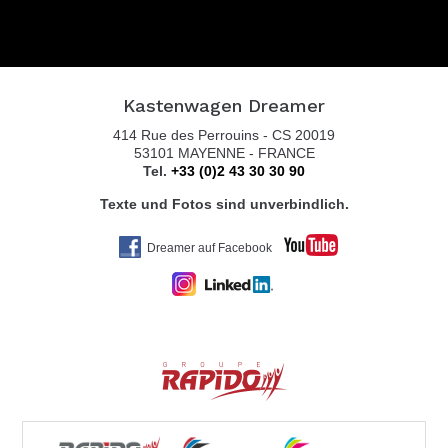
KASTENBUS GmbH
Brückenstr. 13
Kastenwagen Dreamer
56220 URMITZ RHEIN
414 Rue des Perrouins - CS 20019
Tel. 0049 2630 / 965 1999
53101 MAYENNE - FRANCE
Tel.
+33 (0)2 43 30 30 90
Texte und Fotos sind unverbindlich.
KOLTER CARAVAN SERVICE
Dreamer auf Facebook
ZEISSWEG 2
59519 MÖHNESEE-ECHTROP
Tel. 0049 292 479 59
REISEMOBILE STAUDT GmbH
INDUSTRIESTR. 24