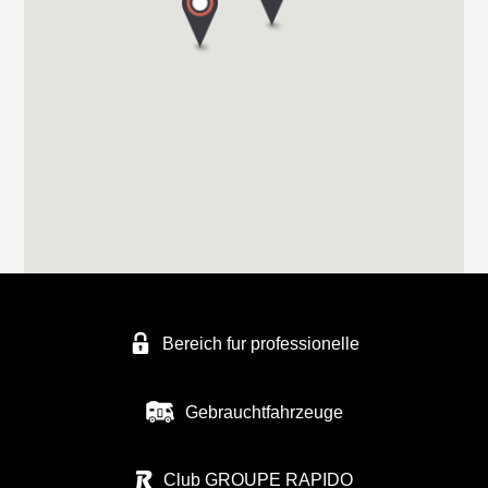
Im Geistwinkel 41
44534 LÜNEN
Tel. +49 2306 50411
FREIZEITFAHRZEUGE SCHMATLOCH
FREIZEITFAHRZEUGE SCHMATLOCH
ZUNFTWEG 9
46562 Voerde
Tel. +4928556739
Bereich fur professionelle
FREIZEITFAHRZEUGE KÖPPE
AN DER BRENNEREI 27
Gebrauchtfahrzeuge
50170 KERPEN-BUIR
Tel. 0049 227518 04
Club GROUPE RAPIDO