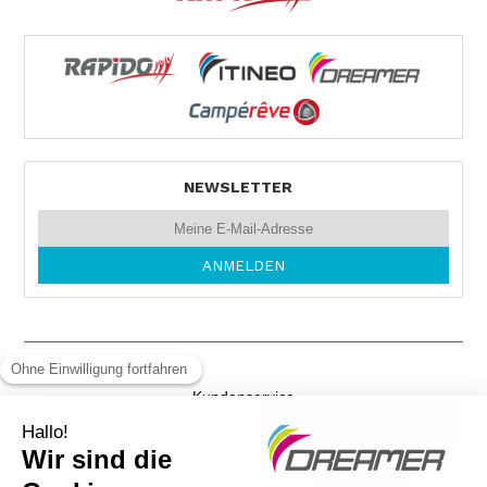
REISEMOBILE STAUDT GmbH
INDUSTRIESTR. 24
68519 VIERNHEIM
Tel. 0049 620 441 50
NEWSLETTER
MOS MOBILE
NÜSTENBACHER-STR. 4
74821 MOSBACH
Tel. +49626137412
Kundenservice
AUTOHAUS MELZER
Gewichtsvorschriften
Schaffhauserstraße 37
79798 JESTETTEN
Rechtliche Hinweise