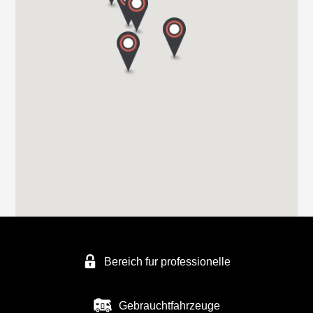
Hartmann GmbH
Im Geistwinkel 41
44534 LÜNEN
Tel. +49 2306 50411
FREIZEITFAHRZEUGE SCHMATLOCH
FREIZEITFAHRZEUGE SCHMATLOCH
ZUNFTWEG 9
46562 Voerde
Tel. +4928556739
Bereich fur professionelle
FREIZEITFAHRZEUGE KÖPPE
AN DER BRENNEREI 27
Gebrauchtfahrzeuge