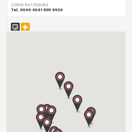
23909 RATZEBURG
Tel. 0049 4541 805 9926
CARAVAN TECHNIK MAHL GmbH & Co. KG
WESTRING 10/15
24850 SCHUBY
Tel. 004946213969677
CARAVAN TEAM JERICHOW
ROSA-LUXEMBURG-STR. 13
39319 JERICHOW
Tel. 039 343 / 34 90 96