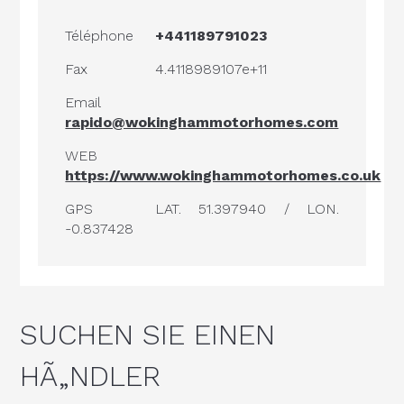
Téléphone
+441189791023
Fax
4.4118989107e+11
Email
rapido@wokinghammotorhomes.com
WEB
https://www.wokinghammotorhomes.co.uk
GPS
LAT. 51.397940 / LON.
-0.837428
SUCHEN SIE EINEN
HÃ„NDLER