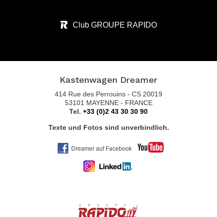
50170 KERPEN-BUIR
Tel. 0049 227518 04
Club GROUPE RAPIDO
KASTENBUS GmbH
Brückenstr. 13
Kastenwagen Dreamer
56220 URMITZ RHEIN
414 Rue des Perrouins - CS 20019
Tel. 0049 2630 / 965 1999
53101 MAYENNE - FRANCE
Tel.
+33 (0)2 43 30 30 90
Texte und Fotos sind unverbindlich.
KOLTER CARAVAN SERVICE
Dreamer auf Facebook
ZEISSWEG 2
59519 MÖHNESEE-ECHTROP
Tel. 0049 292 479 59