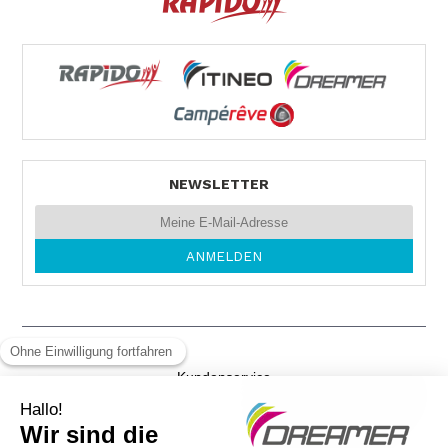
REISEMOBILE STAUDT GmbH
INDUSTRIESTR. 24
68519 VIERNHEIM
Tel. 0049 620 441 50
NEWSLETTER
MOS MOBILE
NÜSTENBACHER-STR. 4
74821 MOSBACH
Tel. +49626137412
Kundenservice
AUTOHAUS MELZER
Gewichtsvorschriften
Schaffhauserstraße 37