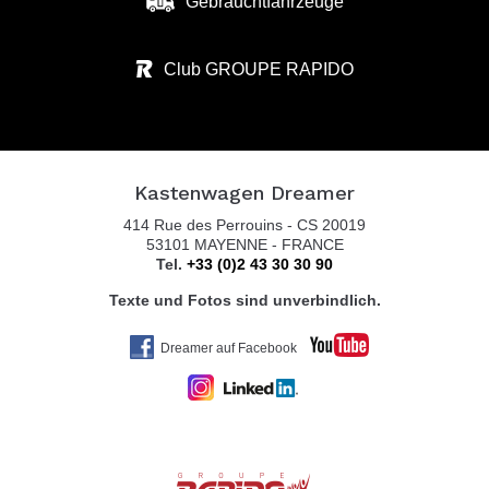
Gebrauchtfahrzeuge
50170 KERPEN-BUIR
Tel. 0049 227518 04
Club GROUPE RAPIDO
KASTENBUS GmbH
Brückenstr. 13
Kastenwagen Dreamer
56220 URMITZ RHEIN
414 Rue des Perrouins - CS 20019
Tel. 0049 2630 / 965 1999
53101 MAYENNE - FRANCE
Tel.
+33 (0)2 43 30 30 90
Texte und Fotos sind unverbindlich.
KOLTER CARAVAN SERVICE
Dreamer auf Facebook
ZEISSWEG 2
59519 MÖHNESEE-ECHTROP
Tel. 0049 292 479 59