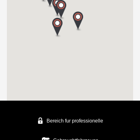
Hartmann GmbH
Im Geistwinkel 41
44534 LÜNEN
Tel. +49 2306 50411
FREIZEITFAHRZEUGE SCHMATLOCH
FREIZEITFAHRZEUGE SCHMATLOCH
ZUNFTWEG 9
46562 Voerde
Tel. +4928556739
Bereich fur professionelle
FREIZEITFAHRZEUGE KÖPPE
AN DER BRENNEREI 27