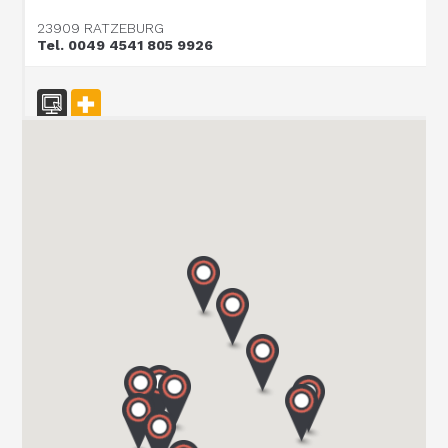
23909 RATZEBURG
Tel. 0049 4541 805 9926
CARAVAN TECHNIK MAHL GmbH & Co. KG
WESTRING 10/15
24850 SCHUBY
Tel. 004946213969677
CARAVAN TEAM JERICHOW
ROSA-LUXEMBURG-STR. 13
39319 JERICHOW
Tel. 039 343 / 34 90 96