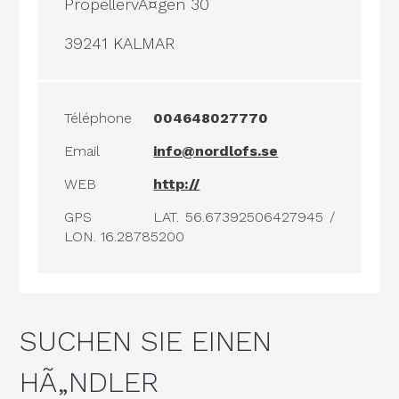
PropellervÃ¤gen 30
39241 KALMAR
Téléphone
004648027770
Email
info@nordlofs.se
WEB
http://
GPS
LAT. 56.67392506427945 /
LON. 16.28785200
SUCHEN SIE EINEN
HÃ„NDLER