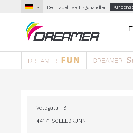
Kundense
Der Label
|
Vertragshändler
E
S
DREAMER
DREAMER
Vetegatan 6
44171 SOLLEBRUNN