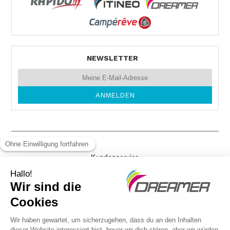
68519 VIERNHEIM
Tel. 0049 620 441 50
NEWSLETTER
MOS MOBILE
NÜSTENBACHER-STR. 4
74821 MOSBACH
Tel. +49626137412
Kundenservice
AUTOHAUS MELZER
Gewichtsvorschriften
Schaffhauserstraße 37
79798 JESTETTEN
Rechtliche Hinweise
Tel. 0049 77 45 80 06
DSGVO