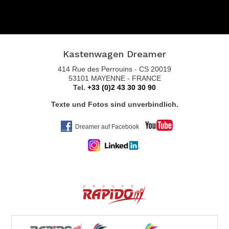
KASTENBUS GmbH
Brückenstr. 13
Kastenwagen Dreamer
56220 URMITZ RHEIN
414 Rue des Perrouins - CS 20019
Tel. 0049 2630 / 965 1999
53101 MAYENNE - FRANCE
Tel.
+33 (0)2 43 30 30 90
Texte und Fotos sind unverbindlich.
KOLTER CARAVAN SERVICE
Dreamer auf Facebook
ZEISSWEG 2
59519 MÖHNESEE-ECHTROP
Tel. 0049 292 479 59
REISEMOBILE STAUDT GmbH
INDUSTRIESTR. 24