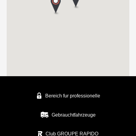
Im Geistwinkel 41
44534 LÜNEN
Tel. +49 2306 50411
FREIZEITFAHRZEUGE SCHMATLOCH
FREIZEITFAHRZEUGE SCHMATLOCH
ZUNFTWEG 9
46562 Voerde
Tel. +4928556739
Bereich fur professionelle
FREIZEITFAHRZEUGE KÖPPE
AN DER BRENNEREI 27
Gebrauchtfahrzeuge
50170 KERPEN-BUIR
Tel. 0049 227518 04
Club GROUPE RAPIDO