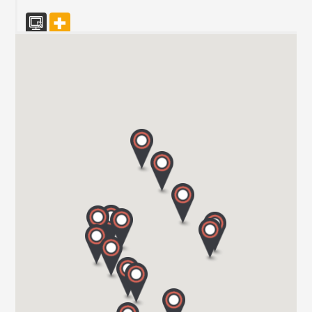
CARAVAN TECHNIK MAHL GmbH & Co. KG
WESTRING 10/15
24850 SCHUBY
Tel. 004946213969677
CARAVAN TEAM JERICHOW
ROSA-LUXEMBURG-STR. 13
39319 JERICHOW
Tel. 039 343 / 34 90 96
Hartmann GmbH