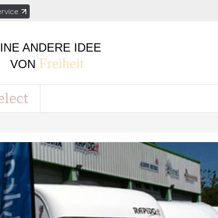
rvice
INE ANDERE IDEE
Freiheit
VON
elect