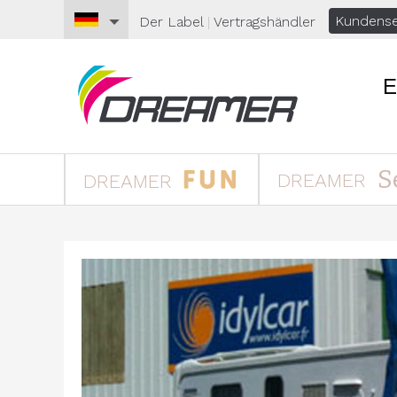
Kundense
Der Label
|
Vertragshändler
E
S
DREAMER
DREAMER