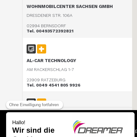
WOHNMOBILCENTER SACHSEN GMBH
DRESDENER STR. 106A
02994 BERNSDORF
Tel. 00493572392821
AL-CAR TECHNOLOGY
AM RACKERSCHLAG 1-7
23909 RATZEBURG
Tel. 0049 4541 805 9926
CARAVAN TECHNIK MAHL GmbH & Co. KG
WESTRING 10/15
Bereich fur 
24850 SCHUBY