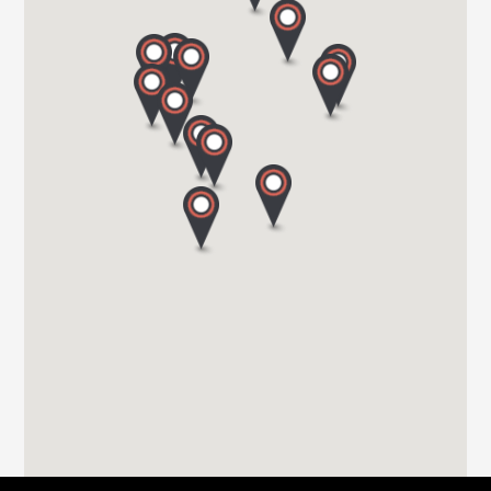
ROSA-LUXEMBURG-STR. 13
39319 JERICHOW
Tel. 039 343 / 34 90 96
Hartmann GmbH
Im Geistwinkel 41
44534 LÜNEN
Tel. +49 2306 50411
FREIZEITFAHRZEUGE SCHMATLOCH
FREIZEITFAHRZEUGE SCHMATLOCH
ZUNFTWEG 9
46562 Voerde
Tel. +4928556739