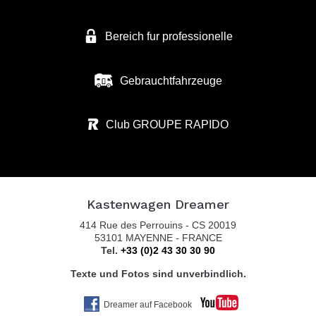
Bereich fur professionelle
FREIZEITFAHRZEUGE KÖPPE
AN DER BRENNEREI 27
Gebrauchtfahrzeuge
50170 KERPEN-BUIR
Tel. 0049 227518 04
Club GROUPE RAPIDO
KASTENBUS GmbH
Brückenstr. 13
Kastenwagen Dreamer
56220 URMITZ RHEIN
414 Rue des Perrouins - CS 20019
Tel. 0049 2630 / 965 1999
53101 MAYENNE - FRANCE
Tel.
+33 (0)2 43 30 30 90
Texte und Fotos sind unverbindlich.
KOLTER CARAVAN SERVICE
Dreamer auf Facebook