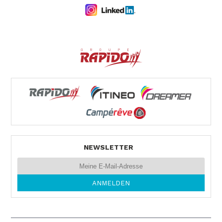
ZEISSWEG 2
59519 MÖHNESEE-ECHTROP
Tel. 0049 292 479 59
REISEMOBILE STAUDT GmbH
INDUSTRIESTR. 24
68519 VIERNHEIM
Tel. 0049 620 441 50
NEWSLETTER
MOS MOBILE
NÜSTENBACHER-STR. 4
74821 MOSBACH
Tel. +49626137412