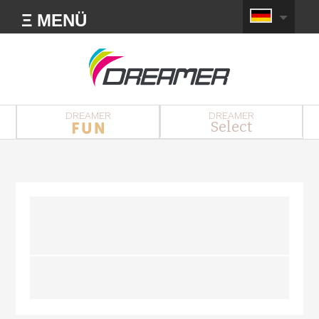
Ξ MENÜ
DREAMER
DREAMER
Select